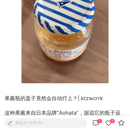
果酱瓶的盖子竟然会自动拧上？| ktzwcrrk
这种果酱来自日本品牌“Aohata”，据说它的瓶子设



1
9
计很特别，只要把盖子轻轻放在瓶口，瓶盖就会自己
评论打卡学习~
