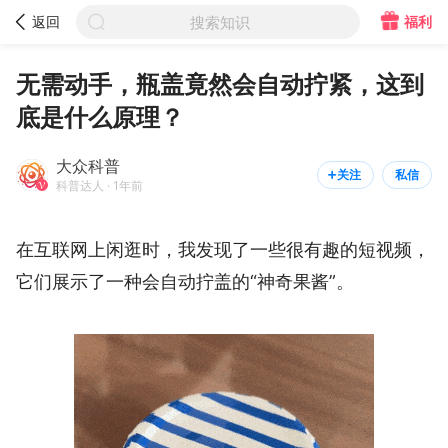



福利
返回
搜索知识
大众科普

关注
私信


科普达人
无需动手，瓶盖竟然会自动拧紧，这到
底是什么原理？
大众科普
关注
私信


科普达人 · 1年前
在互联网上闲逛时，我发现了一些很有趣的短视频，
它们展示了一种会自动拧盖的“神奇果酱”。