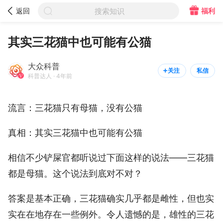



福利
返回
搜索知识
大众科普

关注
私信


科普达人
其实三花猫中也可能有公猫
大众科普
关注
私信


科普达人 · 4年前
流言：三花猫只有母猫，没有公猫
真相：其实三花猫中也可能有公猫
相信不少铲屎官都听说过下面这样的说法——三花猫
都是母猫。这个说法到底对不对？
答案是基本正确，三花猫确实几乎都是雌性，但也实
实在在地存在一些例外。令人遗憾的是，雄性的三花