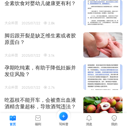
全素饮食对婴幼儿健康更有利？
大众科普
2025/07/22
2.8k

脚后跟开裂是缺乏维生素或者胶
原蛋白？
大众科普
2025/07/22
3.1k

孕期吃纯素，有助于降低妊娠并
发症风险？
大众科普
2025/07/22
2.7k

吃荔枝不能开车，会被查出血液
酒精含量超标，导致酒驾违法？





大众科普
2025/07/22
2.9k

首页
福利
写科普
消息
我的