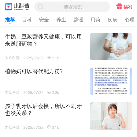


福利
搜索知识
推荐
百科
安全
养生
辟谣
用药
疾病
心理
0个新知识已出炉，一起来学习吧~
牛奶、豆浆营养又健康，可以用
来送服药物？
大众科普
2025/07/22
3.1k

植物奶可以替代配方粉?
大众科普
2025/07/22
2.8k

孩子乳牙以后会换，所以不刷牙
也没关系？
大众科普
2025/07/22
3.1k
