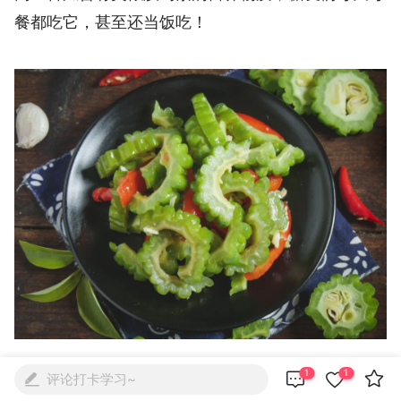
餐都吃它，甚至还当饭吃！



1
1
评论打卡学习~

苦瓜是葫芦科苦瓜属植物，苦瓜原产东印度，中国南