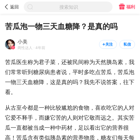



福利
返回
搜索知识
小美

关注
私信


两性达人
苦瓜泡一物三天血糖降？是真的吗
小美
关注
私信


两性达人 · 4年前
苦瓜医生称为君子菜，还被民间称为天然胰岛素，我
们常常听到糖尿病患者说，平时多吃点苦瓜，苦瓜泡
一物三天血糖降，这是真的吗？我先不说答案，往下
看。
从古至今都是一种比较尴尬的食物，喜欢吃它的人对
它爱不释手，而嫌它苦的人则对它敬而远之。其实苦
瓜一直都被当成一种中药材，足以看出它的营养很
高！苦瓜含有类似胰岛素的营养物质，糖友们每天每