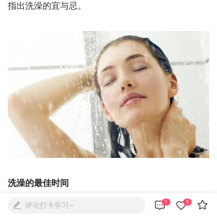
指出洗澡的宜与忌。
洗澡的最佳时间



1
5
评论打卡学习~

1、早上7点半—起床沐浴。起床后沐浴5分钟，能帮