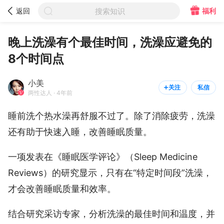



福利
返回
搜索知识
小美

关注
私信


两性达人
晚上洗澡有个最佳时间，洗澡应避免的
8个时间点
小美
关注
私信


两性达人 · 4年前
睡前洗个热水澡再舒服不过了。除了消除疲劳，洗澡
还有助于快速入睡，改善睡眠质量。
一项发表在《睡眠医学评论》（Sleep Medicine
Reviews）的研究显示，只有在“特定时间段”洗澡，
才会改善睡眠质量和效率。
结合研究采访专家，分析洗澡的最佳时间和温度，并