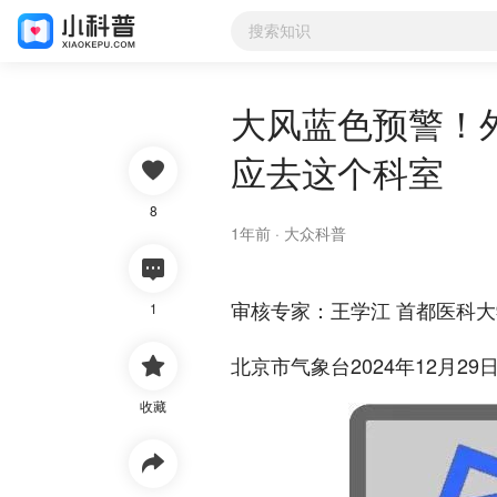
大风蓝色预警！外出活动警
大风蓝色预警！
应去这个科室

8
1年前 ·
大众科普

审核专家：王学江 首都医科
1

北京市气象台2024年12月2
收藏
