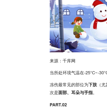
来源：千库网
当所处环境气温在-25°C~-3
冻伤最常见的部位为
（尤
下肢
次是
。
面部、耳朵与手指
PART.02