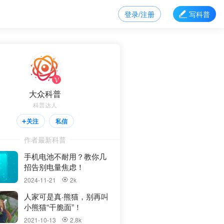
登录/注册
写科普

众科普
关注
私信

普达人

大众科普
科普达人
关注
私信

作者最新科普
手机电池不耐用？教你几
招告别电量焦虑！
2024-11-21
2k

人家可是真·熊猫，别再叫
小熊猫“干脆面”！
2021-10-13
2.8k
