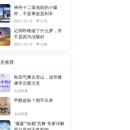
神舟十二落地前的小爆
炸，不是事故是刹车
2021-10-12
2.7k

记得昨晚做了什么梦，并
不是因为没睡好
2021-10-12
2.6k

关推荐
秋高气爽去登山，这些健
康常识要注意
大众科普
甲醛超标？闻不出来
大众科普
“康森”“灿都”共舞 专家详解
双台风对天气影响