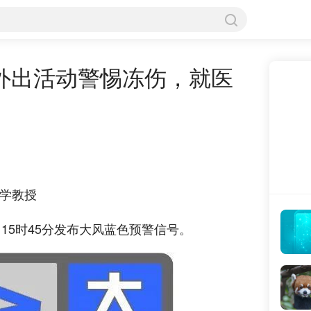

大
惕冻伤，就医应去这个科室
科
外出活动警惕冻伤，就医

大学教授
9日15时45分发布大风蓝色预警信号。