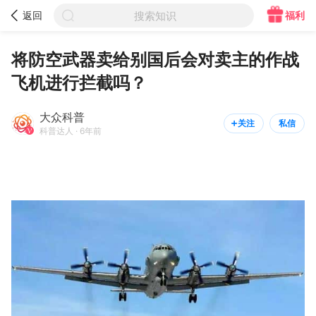



福利
返回
搜索知识
大众科普

关注
私信


科普达人
将防空武器卖给别国后会对卖主的作战
飞机进行拦截吗？
大众科普
关注
私信


科普达人 · 6年前